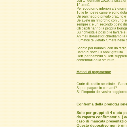
Dal´1° gennaio 2026, la tassa di
14 anni).
Per soggiorno inferiori a 3 giorni 
Tutte le nostre camere sono dotat
Un parcheggio privato gratuito é 
Se avete un rimorchio con uno sc
sempre c´e un secondo posto dis
Gli ospiti hanno la propria lounge
Su richiesta é possibile lavare e 
Animali domestici: chiediamo la 
Fumatori :é vietato fumare nelle
Sconto per bambini con un terzo l
Bambini sotto i 3 anni: gratuito
I letti per bambini o i letti supp
confermati dalla struttura.
Metodi di pagamento:
Carte di credito accettate: Ban
Si puo pagare in contanti?
Si, l´importo del vostro soggiorn
Conferma della prenotazione
Solo per gruppi di 4 o piú p
da caparra confirmatoria. ( a
caso di mancata presentazion
Questo depositivo non é rim