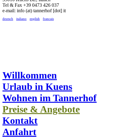
Tel & Fax +39 0473 426 037
e-mail:
info (at) tannerhof [dot] it
deutsch
-
italiano
-
english
-
francais
Willkommen
Urlaub in Kuens
Wohnen im Tannerhof
Preise & Angebote
Kontakt
Anfahrt