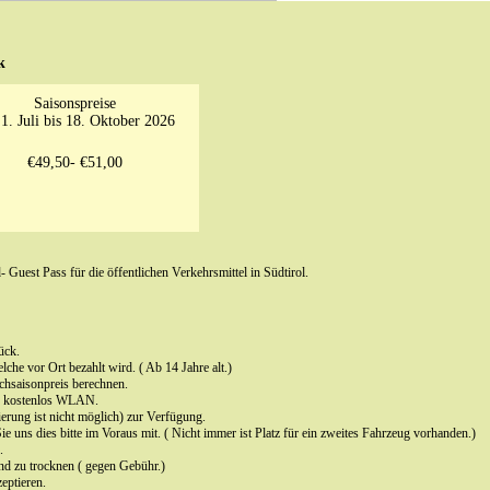
k
Saisonspreise
1. Juli bis 18. Oktober 2026
€49,50- €51,00
 Guest Pass für die öffentlichen Verkehrsmittel in Südtirol.
ück.
he vor Ort bezahlt wird. ( Ab 14 Jahre alt.)
chsaisonpreis berechnen.
d kostenlos WLAN.
ierung ist nicht möglich) zur Verfügung.
e uns dies bitte im Voraus mit. ( Nicht immer ist Platz für ein zweites Fahrzeug vorhanden.)
.
nd zu trocknen ( gegen Gebühr.)
eptieren.