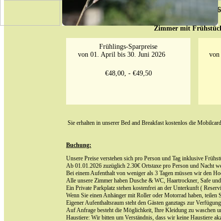
PREISLISTE 2026
Zimmer mit Frühstüc
Frühlings-Sparpreise
von 01. April bis 30. Juni 2026
von 
€48,00, - €49,50
Sie erhalten in unserer Bed and Breakfast kostenlos die Mobilcard-
Buchung:
Unsere Preise verstehen sich pro Person und Tag inklusive Frühst
Ab 01.01.2026 zuzüglich 2.30€ Ortstaxe pro Person und Nacht welc
Bei einem Aufenthalt von weniger als 3 Tagen müssen wir den Ho
Alle unsere Zimmer haben Dusche & WC, Haartrockner, Safe un
Ein Private Parkplatz stehen kostenfrei an der Unterkunft ( Reserv
Wenn Sie einen Anhänger mit Roller oder Motorrad haben, teilen Si
Eigener Aufenthaltsraum steht den Gästen ganztags zur Verfügung
Auf Anfrage besteht die Möglichkeit, Ihre Kleidung zu waschen u
Haustiere: Wir bitten um Verständnis, dass wir keine Haustiere akz